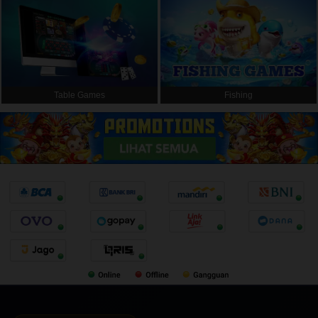
Table Games
Fishing