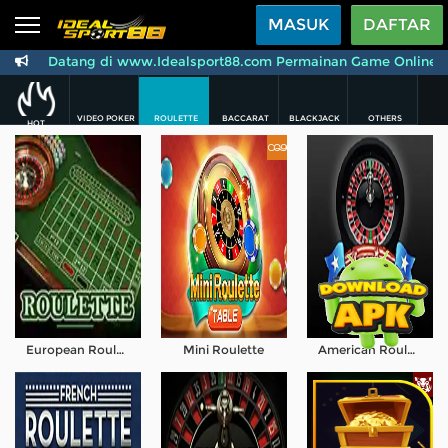
Beranda
MASUK
DAFTAR
lamat Datang di www.Idealsport88.com Permainan Game Online Spor
Sports
BARU
PROMO
Live Casino
BARU
VIDEO POKER
ROULETTE
BACCARAT
BLACKJACK
OTHERS
HOT
IDNPoker
BARU
Slots
PROMO
IDNLIVE
BARU
Stream N Spin
Arcade
PROMO
European Roulette
Mini Roulette
American Roulette
Table Games
Lottery
BARU
PROMO
IDNRaffle