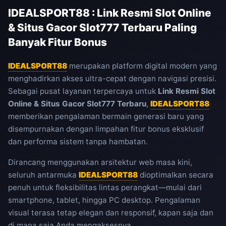
IDEALSPORT88 : Link Resmi Slot Online
& Situs Gacor Slot777 Terbaru Paling
Banyak Fitur Bonus
IDEALSPORT88
merupakan platform digital modern yang
menghadirkan akses ultra-cepat dengan navigasi presisi.
Sebagai pusat layanan terpercaya untuk
Link Resmi Slot
Online & Situs Gacor Slot777 Terbaru
,
IDEALSPORT88
memberikan pengalaman bermain generasi baru yang
disempurnakan dengan limpahan fitur bonus eksklusif
dan performa sistem tanpa hambatan.
Dirancang menggunakan arsitektur web masa kini,
seluruh antarmuka
IDEALSPORT88
dioptimalkan secara
penuh untuk fleksibilitas lintas perangkat—mulai dari
smartphone, tablet, hingga PC desktop. Pengalaman
visual terasa tetap elegan dan responsif, kapan saja dan
di mana saja Anda mengaksesnya.