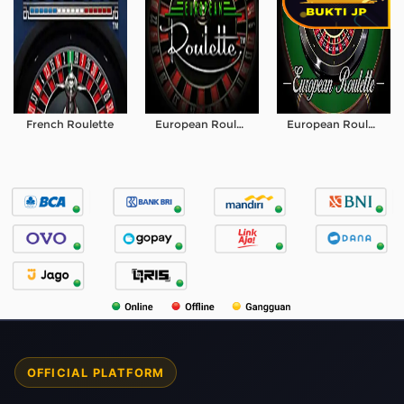
Referral
Promosi
Hubungi Kami
French Roulette
European Roulette
European Roulette
Live Chat
Pengaduan Customer
Pilih Bahasa:
MASUK
DAFTAR
&copy; IDEALSPORT88 - Situs Bola Resmi Mix
Parlay Terpercaya. Hak Cipta Dilindungi.
OFFICIAL PLATFORM